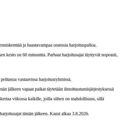
enniskenttää ja haastavampaa oranssia harjoituspalloa.
 kesto on 60 minuuttia. Parhaat harjoitusajat täyttyvät nopeasti,
pelitasoa vastaavissa harjoitusryhmissä.
än jälkeen vapaat paikat täytetään ilmoittautumisjärjestyksessä
rtaa viikossa kaikille, joilla siihen on mahdollisuus, sillä
arjoitusajat tämän jälkeen. Kausi alkaa 3.8.2026.