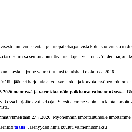
visesti minitenniskentän pehmopalloharjoitteista kohti suurempaa midit
a tasoryhmissä seuran ammattivalmentajien vetäminä. Yhden harjoituksen
kuntakeskus, jonne valmistuu uusi tennishalli elokuussa 2026.
. Väliin jääneet harjoitukset voi varastoida ja korvata myöhemmin omaa 
24.6.2026 mennessä ja varmistaa näin paikkansa valmennuksessa.
Täm
kossa harjoittelevat pelaajat. Suosittelemme vähintään kahta harjoituske
mistä.
yhmät viimeistään 27.7.2026. Myöhemmin ilmoittautuneille ilmoitamme h
äseniksi
täällä
. Jäsenyyden hinta kuuluu valmennusmaksu