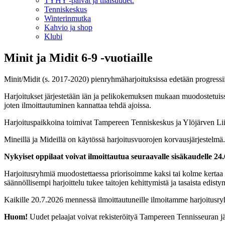
TYHY -päivät ja tilaisuudet.
Tenniskeskus
Winterinmutka
Kahvio ja shop
Klubi
Minit ja Midit 6-9 -vuotiaille
Minit/Midit (s. 2017-2020) pienryhmäharjoituksissa edetään progressii
Harjoitukset järjestetään iän ja pelikokemuksen mukaan muodostetuiss
joten ilmoittautuminen kannattaa tehdä ajoissa.
Harjoituspaikkoina toimivat Tampereen Tenniskeskus ja Ylöjärven Lii
Mineillä ja Mideillä on käytössä harjoitusvuorojen korvausjärjestelmä
Nykyiset oppilaat voivat ilmoittautua seuraavalle sisäkaudelle 
Harjoitusryhmiä muodostettaessa priorisoimme kaksi tai kolme kertaa vii
säännöllisempi harjoittelu tukee taitojen kehittymistä ja tasaista edisty
Kaikille 20.7.2026 mennessä ilmoittautuneille ilmoitamme harjoitusr
Huom!
Uudet pelaajat voivat rekisteröityä Tampereen Tennisseuran j