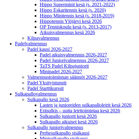
Hippo Superminit kesä (s. 2021-2022)
Hippo Eskaritennis kesä (s. 2020)
Hippo Minitennis kesä (s. 2018-2019)
Hippotennis Ylöjärvi kesä 2026
OP Tenniskoulu kesä (s. 2013-2017)
Aikuisvalmennus kesä 2026
Kilpavalmennus
Padelvalmennus
Padel kausi 2026-2027
Padel aikuisvalmennus 2026-2027
Padel Juniorivalmennus 2026-2027
TaTS Padel Kilpajuniorit
Minipadel 2026-2027
Valmennustoiminnan säännöt 2026-2027
Padel Yksityistunnit
Padel Starttikurssit
Sulkapallovalmennus
Sulkapallo kesä 2026
Lasten ja junioreiden sulkapalloleirit kesä 2026
Eräsulkis – uutta leiritoimintaa kesä 2026
Sulkapallo juniorit kesä 2026
Sulkapallo aikuiset kesä 2026
Sulkapallo juniorivalmennus
Perhesulkapallo sisäkausi
Minisulkapallo sisäkausi