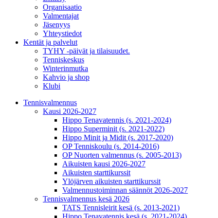
Organisaatio
Valmentajat
Jäsenyys
Yhteystiedot
Kentät ja palvelut
TYHY -päivät ja tilaisuudet.
Tenniskeskus
Winterinmutka
Kahvio ja shop
Klubi
Tennisvalmennus
Kausi 2026-2027
Hippo Tenavatennis (s. 2021-2024)
Hippo Superminit (s. 2021-2022)
Hippo Minit ja Midit (s. 2017-2020)
OP Tenniskoulu (s. 2014-2016)
OP Nuorten valmennus (s. 2005-2013)
Aikuisten kausi 2026-2027
Aikuisten starttikurssit
Ylöjärven aikuisten starttikurssit
Valmennustoiminnan säännöt 2026-2027
Tennisvalmennus kesä 2026
TATS Tennisleirit kesä (s. 2013-2021)
Hippo Tenavatennis kesä (s. 2021-2024)