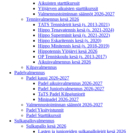
Aikuisten starttikurssit
Ylöjärven aikuisten starttikurssit
Valmennustoiminnan säännöt 2026-2027
Tennisvalmennus kesä 2026
TATS Tennisleirit kesä (s. 2013-2021)
Hippo Tenavatennis kesä (s. 2021-2024)
Hippo Superminit kesä (s. 2021-2022)
Hippo Eskaritennis kesä (s. 2020)
Hippo Minitennis kesä (s. 2018-2019)
Hippotennis Ylöjärvi kesä 2026
OP Tenniskoulu kesä (s. 2013-2017)
Aikuisvalmennus kesä 2026
Kilpavalmennus
Padelvalmennus
Padel kausi 2026-2027
Padel aikuisvalmennus 2026-2027
Padel Juniorivalmennus 2026-2027
TaTS Padel Kilpajuniorit
Minipadel 2026-2027
Valmennustoiminnan säännöt 2026-2027
Padel Yksityistunnit
Padel Starttikurssit
Sulkapallovalmennus
Sulkapallo kesä 2026
Lasten ja junioreiden sulkapalloleirit kesä 2026