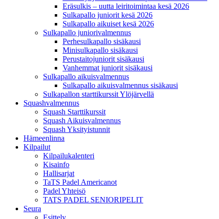
Eräsulkis – uutta leiritoimintaa kesä 2026
Sulkapallo juniorit kesä 2026
Sulkapallo aikuiset kesä 2026
Sulkapallo juniorivalmennus
Perhesulkapallo sisäkausi
Minisulkapallo sisäkausi
Perustaitojuniorit sisäkausi
Vanhemmat juniorit sisäkausi
Sulkapallo aikuisvalmennus
Sulkapallo aikuisvalmennus sisäkausi
Sulkapallon starttikurssit Ylöjärvellä
Squashvalmennus
Squash Starttikurssit
Squash Aikuisvalmennus
Squash Yksityistunnit
Hämeenlinna
Kilpailut
Kilpailukalenteri
Kisainfo
Hallisarjat
TaTS Padel Americanot
Padel Yhteisö
TATS PADEL SENIORIPELIT
Seura
Esittely