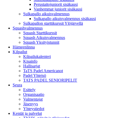
Perustaitojuniorit sisäkausi
Vanhemmat juniorit sisäkausi
Sulkapallo aikuisvalmennus
Sulkapallo aikuisvalmennus sisäkausi
Sulkapallon starttikurssit Ylöjärvellä
Squashvalmennus
Squash Starttikurssit
Squash Aikuisvalmennus
Squash Yksityistunnit
Hämeenlinna
Kilpailut
Kilpailukalenteri
Kisainfo
Hallisarjat
TaTS Padel Americanot
Padel Yhteisö
TATS PADEL SENIORIPELIT
Seura
Esittely
Organisaatio
Valmentajat
Jäsenyys
Yhteystiedot
Kentät ja palvelut